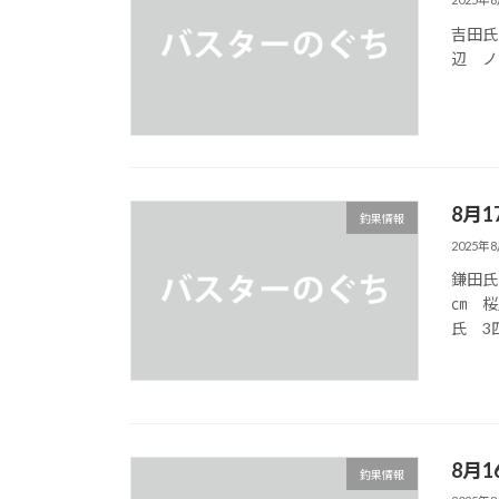
吉田氏
辺 ノ
8月1
釣果情報
2025年
鎌田氏
㎝ 桜
氏 3
8月1
釣果情報