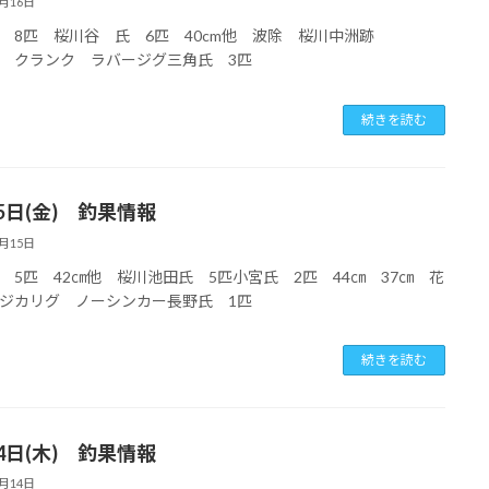
8月16日
氏 8匹 桜川谷 氏 6匹 40cm他 波除 桜川中洲跡
 クランク ラバージグ三角氏 3匹
続きを読む
5日(金) 釣果情報
8月15日
 5匹 42㎝他 桜川池田氏 5匹小宮氏 2匹 44㎝ 37㎝ 花
ジカリグ ノーシンカー長野氏 1匹
続きを読む
4日(木) 釣果情報
8月14日