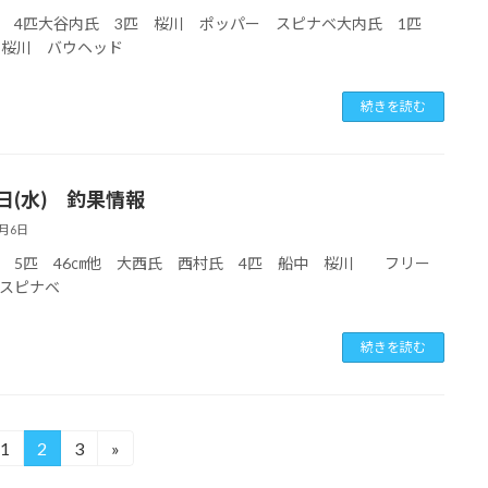
 4匹大谷内氏 3匹 桜川 ポッパー スピナベ大内氏 1匹
 桜川 バウヘッド
続きを読む
6日(水) 釣果情報
8月6日
 5匹 46㎝他 大西氏 西村氏 4匹 船中 桜川 フリー
スピナベ
続きを読む
1
2
3
»
固
固
固
定
定
定