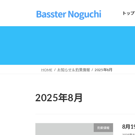
コ
ナ
ン
ビ
トップ
テ
ゲ
ン
ー
ツ
シ
へ
ョ
ス
ン
キ
に
ッ
移
プ
動
HOME
お知らせ＆釣果情報
2025年8月
2025年8月
8月1
釣果情報
2025年