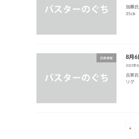
加藤氏
35㎝
8月
釣果情報
2025年
古家氏
リグ 
投
«