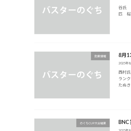
谷氏 
匹 桜
8月1
釣果情報
2025年
西村氏
ランク
たぬき
BNC
のぐちCUP大会結果
2025年