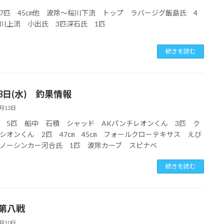
7匹 45㎝他 波除～桜川下流 トップ ラバージグ飯島氏 4
川上流 小出氏 3匹深石氏 1匹
続きを読む
3日(水) 釣果情報
8月13日
 5匹 船中 石積 シャッド AKパンチレオンくん 3匹 ク
シオンくん 2匹 47㎝ 45㎝ フォールクローテキサス えび
ノーシンカー河合氏 1匹 波除カーブ スピナベ
続きを読む
 第八戦
8月10日