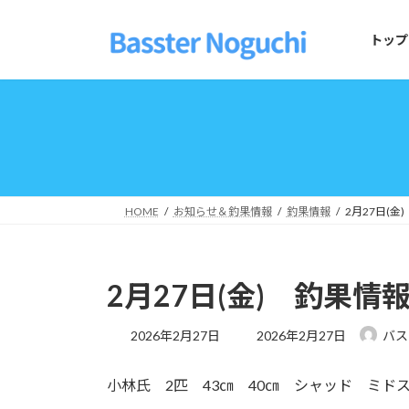
コ
ナ
ン
ビ
トップ
テ
ゲ
ン
ー
ツ
シ
へ
ョ
ス
ン
キ
に
ッ
移
プ
動
HOME
お知らせ＆釣果情報
釣果情報
2月27日(金
2月27日(金) 釣果情
最
2026年2月27日
2026年2月27日
バス
終
更
小林氏 2匹 43㎝ 40㎝ シャッド ミド
新
日