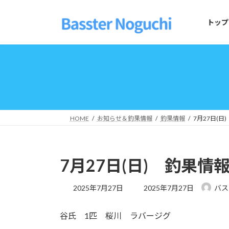
コ
ナ
ン
ビ
トップ
テ
ゲ
ン
ー
ツ
シ
へ
ョ
ス
ン
キ
に
ッ
移
プ
動
HOME
お知らせ＆釣果情報
釣果情報
7月27日(日
7月27日(日) 釣果情
最
2025年7月27日
2025年7月27日
バス
終
更
谷氏 1匹 桜川 ラバージグ
新
日